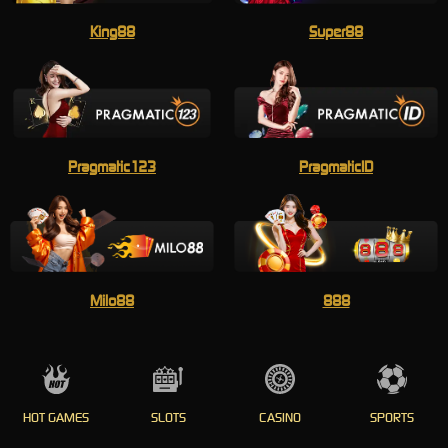
King88
Super88
Pragmatic123
PragmaticID
Milo88
888
HOT GAMES
SLOTS
CASINO
SPORTS