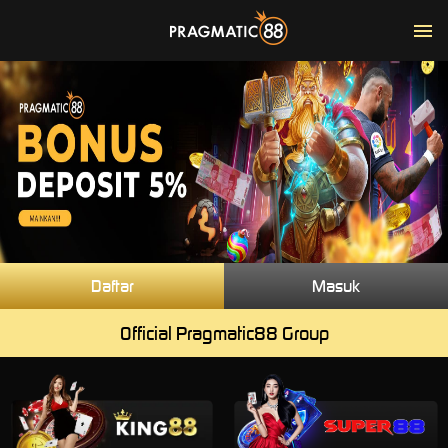
Daftar
Masuk
Official Pragmatic88 Group