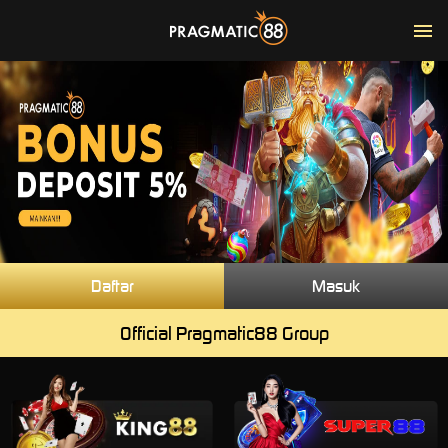
Daftar
Masuk
Official Pragmatic88 Group