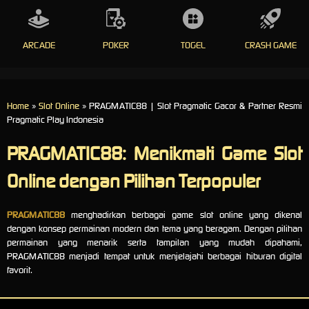
ARCADE
POKER
TOGEL
CRASH GAME
Home
»
Slot Online
» PRAGMATIC88 | Slot Pragmatic Gacor & Partner Resmi
Pragmatic Play Indonesia
PRAGMATIC88: Menikmati Game Slot
Online dengan Pilihan Terpopuler
PRAGMATIC88
menghadirkan berbagai game slot online yang dikenal
dengan konsep permainan modern dan tema yang beragam. Dengan pilihan
permainan yang menarik serta tampilan yang mudah dipahami,
PRAGMATIC88 menjadi tempat untuk menjelajahi berbagai hiburan digital
favorit.