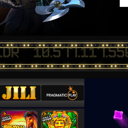
IDR
10.577.117.55