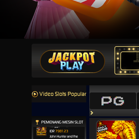
Video Slots Popular
PEMENANG MESIN SLOT
rickygu****n
IDR
7981.23
John Hunter and the
Book of Tut™