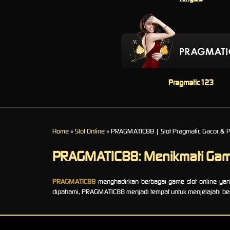
Pragmatic123
Home
»
Slot Online
» PRAGMATIC88 | Slot Pragmatic Gacor & Pa
PRAGMATIC88: Menikmati Game 
PRAGMATIC88
menghadirkan berbagai game slot online ya
dipahami, PRAGMATIC88 menjadi tempat untuk menjelajahi berba