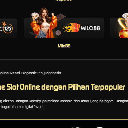
Milo88
rtner Resmi Pragmatic Play Indonesia
Slot Online dengan Pilihan Terpopuler
ng dikenal dengan konsep permainan modern dan tema yang beragam. Dengan 
gai hiburan digital favorit.