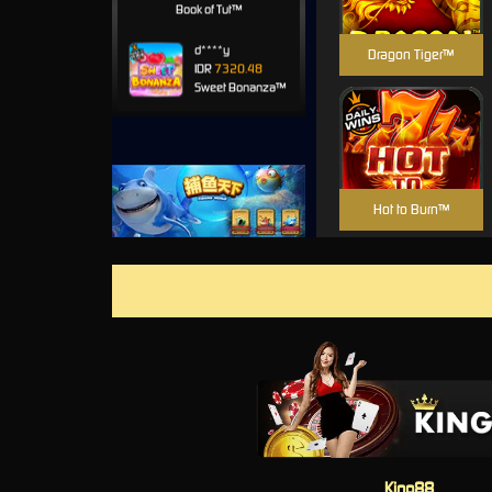
d****y
Dragon Tiger™
IDR
7320.48
Sweet Bonanza™
Hot to Burn™
King88