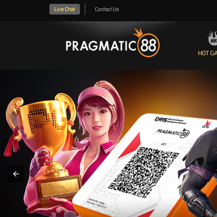
Live Chat
Contact Us
HOT G