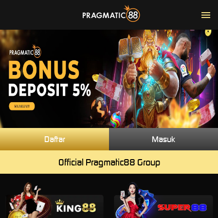
Daftar
Masuk
Official Pragmatic88 Group