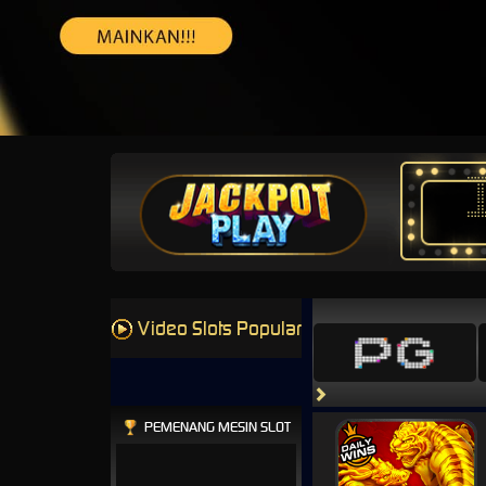
Video Slots Popular
PEMENANG MESIN SLOT