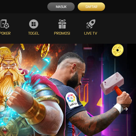
MASUK
DAFTAR
POKER
TOGEL
PROMOSI
LIVE TV