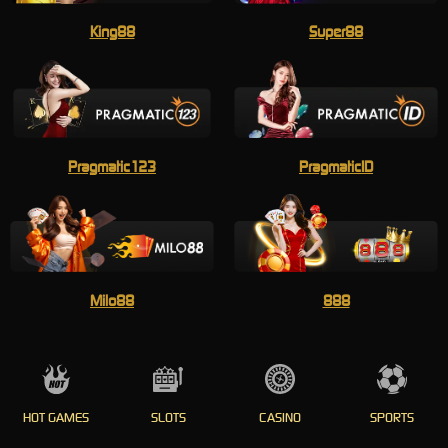
King88
Super88
Pragmatic123
PragmaticID
Milo88
888
HOT GAMES
SLOTS
CASINO
SPORTS